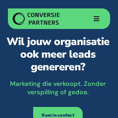
Ga
naar
inhoud
Toggle
Navigat
Wat we doen
Wil jouw organisatie
ook meer leads
Cases
genereren?
Over ons
Marketing die verkoopt. Zonder
Contact
verspilling of gedoe.
Kom in contact