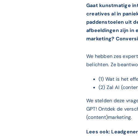
Gaat kunstmatige int
creatives al in pani
paddenstoelen uit d
afbeeldingen zijn in
marketing? Conversi
We hebben zes experts
belichten. Ze beantwo
(1) Wat is het ef
(2) Zal AI (cont
We stelden deze vragen
GPT! Ontdek de versch
(content)marketing.
Lees ook:
Leadgenera