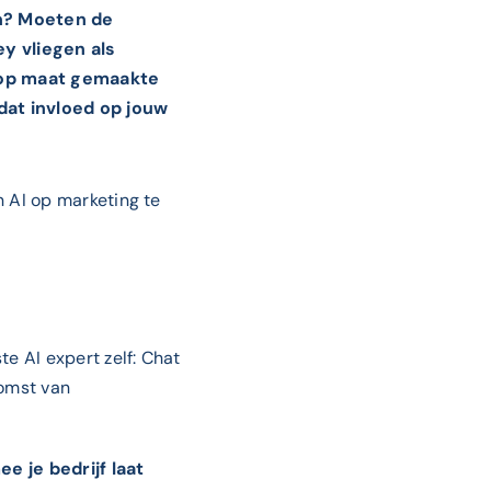
en? Moeten de
y vliegen als
 op maat gemaakte
dat invloed op jouw
n AI op marketing te
e AI expert zelf: Chat
komst van
e je bedrijf laat