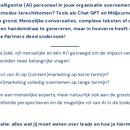
elligentie (AI) personeel in jouw organisatie overnem
ekmodus terechtkomen? Tools als Chat GPT en Midjourne
e grond. Menselijke conversaties, complexe teksten of
 een handomdraai te genereren, maar in hoeverre heeft 
e Partners deed onderzoek!
 (oké, vijf menselijke en één AI) gevraagd om de impact va
ordden twee belangrijke vragen:
fect van AI op (content)marketing op korte termijn?
ent)marketing volledig overnemen op lange termijn?
 aan menselijke experts, maar natuurlijk ook aan de grootst
illende perspectieven en de mogelijke rol van AI in de toe
tie: alles wat jij moet weten over leads en hoe je hierme