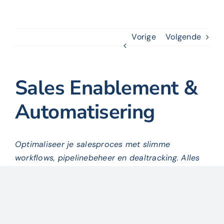
Vorige
Volgende
Sales Enablement &
Automatisering
Optimaliseer je salesproces met slimme
workflows, pipelinebeheer en dealtracking. Alles
gericht op conversie.
Door
Mark van Loon
|
21 november 2024
|
HubSpot
voor
specialisaties
|
Reacties uitgeschakeld
Sales