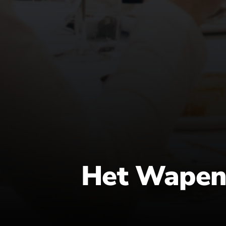
Het Wapen