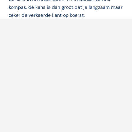
kompas, de kans is dan groot dat je langzaam maar
zeker de verkeerde kant op koerst.
Dankzij het ontbreken van een strategie zie je vaak:
Overbodige uitgaven aan campagnes die niet
opleveren wat je wilt
Het niet navolgen van de vastgestelde
merkuitingen
Een gebrek aan inzicht in de KPI’s
Onduidelijkheid over de progressie van de
marketingactiviteiten
Een koers die alle kanten op schiet en een
marketingteam dat achter de feiten aan loopt
Lees ook:
5 voorbeelden van bedrijven die de
”marketingregels” braken – maar succes