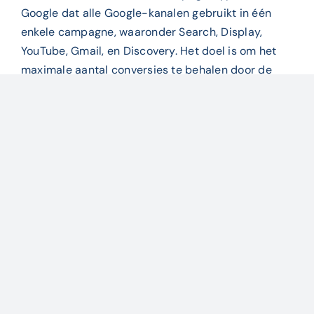
Google dat alle Google-kanalen gebruikt in één
enkele campagne, waaronder Search, Display,
YouTube, Gmail, en Discovery. Het doel is om het
maximale aantal conversies te behalen door de
inzet van machine learning, waarbij Google
automatisch bepaalt welke combinatie van kanalen
en advertenties het beste werkt om de gestelde
doelen te bereiken. Performance Max is gericht op
het verhogen van conversies en stelt
adverteerders in staat om op verschillende
kanalen tegelijk aanwezig te zijn zonder aparte
campagnes voor elk kanaal te hoeven maken.
Door
Mark van Loon
|
30 oktober 2024
|
Ads
voor
specialisaties
|
Reacties uitgeschakeld
Performance
Max