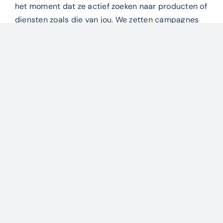
het moment dat ze actief zoeken naar producten of
diensten zoals die van jou. We zetten campagnes
strategisch in op basis van relevante zoekwoorden
en maken gebruik van actuele productinformatie,
zodat je zichtbaar bent in de bovenste
zoekresultaten. Dit type advertentie zorgt voor
gerichte, rendabele klikken van klanten die klaar
zijn om actie te ondernemen.
Door
Mark van Loon
|
30 oktober 2024
|
Ads
voor
specialisaties
|
Reacties uitgeschakeld
Zoekadvertenties
(Search)
Deel dit verhaal, kies je platform!
Facebook
X
Reddit
LinkedIn
WhatsApp
Telegram
Tumblr
Pinterest
Vk
Xing
E-